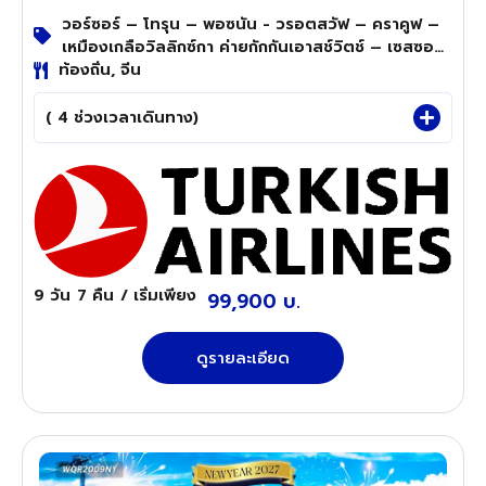
วอร์ซอร์ – โทรุน – พอซนัน - วรอตสวัฟ – คราคูฟ –
เหมืองเกลือวิลลิกซ์กา ค่ายกักกันเอาสช์วิตช์ – เซสซอว์
ท้องถิ่น, จีน
- ลับบลิน – วอร์ซอว์ – พระราชวังลาเซียนกี้ –
พระราชวังหลวง
( 4 ช่วงเวลาเดินทาง)
9 วัน
7 คืน
/ เริ่มเพียง
99,900 บ.
ดูรายละเอียด