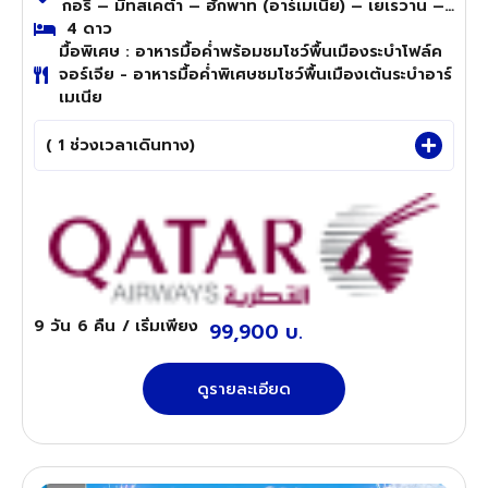
กอรี – มิทสเคต้า – ฮักพาท (อาร์เมเนีย) – เยเรวาน –
เอชมิอัดซิน – การ์นี – เซวาน – ดิลิจาน
4 ดาว
มื้อพิเศษ : อาหารมื้อค่ำพร้อมชมโชว์พื้นเมืองระบำโฟล์ค
จอร์เจีย - อาหารมื้อค่ำพิเศษชมโชว์พื้นเมืองเต้นระบำอาร์
เมเนีย
( 1 ช่วงเวลาเดินทาง)
9 วัน
6 คืน
/ เริ่มเพียง
99,900 บ.
ดูรายละเอียด