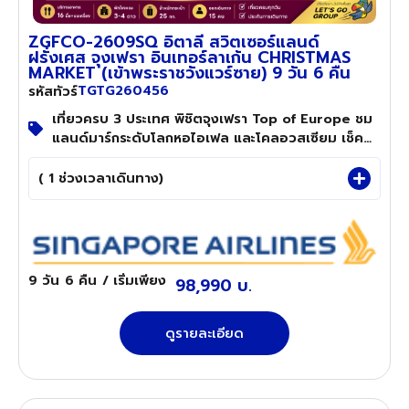
ZGFCO-2609SQ อิตาลี สวิตเซอร์แลนด์
ฝรั่งเศส จุงเฟรา อินเทอร์ลาเก้น CHRISTMAS
MARKET (เข้าพระราชวังแวร์ซาย) 9 วัน 6 คืน
TGTG260456
รหัสทัวร์
เที่ยวครบ 3 ประเทศ พิชิตจุงเฟรา Top of Europe ชม
แลนด์มาร์กระดับโลกหอไอเฟล และโคลอวสเซียม เช็ค
อินตลาดคริสต์มาสปารีส เข้าชมพระราชวังแวร์ซายส์
( 1 ช่วงเวลาเดินทาง)
9 วัน
6 คืน
/ เริ่มเพียง
98,990 บ.
ดูรายละเอียด