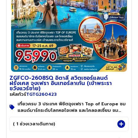
ZGFCO-2608SQ อิตาลี สวิตเซอร์แลนด์
ฝรั่งเศส จุงเฟรา อินเทอร์ลาเก้น (เข้าพระรา
ชวังแวร์ซาย)
TGTG260423
รหัสทัวร์
เที่ยวครบ 3 ประเทศ พิชิตจุงเฟรา Top of Europe ชม
แลนด์มาร์กระดับโลกหอไอเฟล และโคลอสเซี่ยม ชม
ความงามเกาะเวนิส เข้าชมพระราชวังแวร์ซายส์
( 1 ช่วงเวลาเดินทาง)