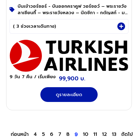
บินเข้าวอร์ซอร์ - บินออกคราคูฟ วอร์ซอว์ – พระราชวัง
ลาเซียนกี้ – พระราชวังหลวง – นิดซิกา - กดัญสก์ - มา
ลบอร์ก ปราสาทมาลบอร์ก– โทรุน – พอซนัน - ว
รอตสวัฟ - เชสโตโชวา – Black Madonna คราคูฟ -
( 3 ช่วงเวลาเดินทาง)
เหมืองเกลือวิลลิกซ์กา - ค่ายกักกันเอาสช์วิตช์
9 วัน
7 คืน
/ เริ่มเพียง
99,900 บ.
ดูรายละเอียด
ก่อนหน้า
4
5
6
7
8
10
11
12
13
ถัดไป
9