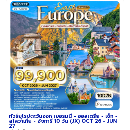
ทัวร์ยุโรปตะวันออก เยอรมนี - ออสเตรีย - เช็ก -
สโลวาเกีย - ฮังการี 10 วัน (JX) OCT 26 - JUN
27