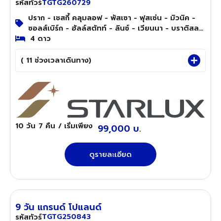
TGTG260729
รหัสทัวร์
ปราก - เชสกี้ คลุมลอฟ - พัสเซา - ฟุสเซ่น - มิวนิค -
ซอลส์เบิร์ก - ฮัลล์สตัทท์ - ลินซ์ - เวียนนา - บราติสลา
วา - บูดาเปสต์ - เบอร์โน่
4 ดาว
( 11 ช่วงเวลาเดินทาง)
10 วัน
7 คืน
/ เริ่มเพียง
99,000 บ.
ดูรายละเอียด
9 วัน แกรนด์ โปแลนด์
TGTG250843
รหัสทัวร์