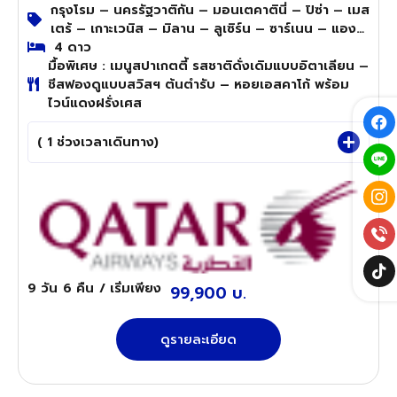
กรุงโรม – นครรัฐวาติกัน – มอนเตคาตินี่ – ปิซ่า – เมส
เตร้ – เกาะเวนิส – มิลาน – ลูเซิร์น – ซาร์เนน – แอง
เกลเบิร์ก – สแตน – เลาเทอร์บรุนเนน – อินเทอร์ลา
4 ดาว
มื้อพิเศษ : เมนูสปาเกตตี้ รสชาติดั่งเดิมแบบอิตาเลียน –
เก้น – ดีจอง – ปารีส
ชีสฟองดูแบบสวิสฯ ต้นตำรับ – หอยเอสคาโก้ พร้อม
ไวน์แดงฝรั่งเศส
( 1 ช่วงเวลาเดินทาง)
9 วัน
6 คืน
/ เริ่มเพียง
99,900 บ.
ดูรายละเอียด