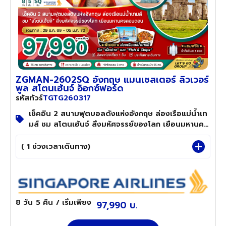
ZGMAN-2602SQ อังกฤษ แมนเชสเตอร์ ลิวเวอร์
พูล สโตนเฮ้นจ์ อ็อกซ์ฟอร์ด
TGTG260317
รหัสทัวร์
เช็คอิน 2 สนามฟุตบอลดังแห่งอังกฤษ ล่องเรือแม่น้ำเท
มส์ ชม สโตนเฮ้นจ์ สิ่งมหัศจรรย์ของโลก เยือนมหานคร
ลอนดอน
( 1 ช่วงเวลาเดินทาง)
8 วัน
5 คืน
/ เริ่มเพียง
97,990 บ.