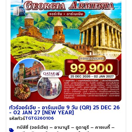
ทัวร์จอร์เจีย - อาร์เมเนีย 9 วัน (QR) 25 DEC 26
- 02 JAN 27 [NEW YEAR]
TGTG260106
รหัสทัวร์
ทบิลิซี่ (จอร์เจีย) – อานานูรี – กูดาอูรี – คาซเบกี้ –