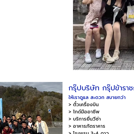
กรุ๊ปบริษัท กรุ๊ปข้ารา
ให้เราดูแล สะดวก สบายกว่า
> ตั๋วเครื่องบิน
> ไกด์มืออาชีพ
> บริการยื่นวีซ่า
> อาหารภัตราคาร
> โรงแรม 3-4 ดาว