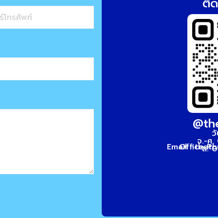
ติด
@th
ว
จ.-ศ.
Email : thet
Office P
ส. 