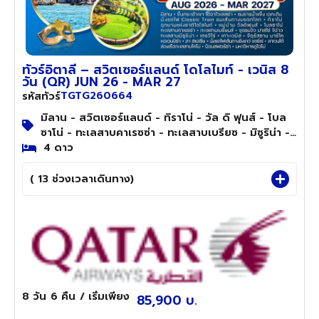
ทัวร์อิตาลี – สวิตเซอร์แลนด์ โดโลไมท์ - เวนิส 8
วัน (QR) JUN 26 - MAR 27
TGTG260664
รหัสทัวร์
มิลาน - สวิตเซอร์แลนด์ - ทิราโน่ - วัล ดิ ฟุนส์ - โบล
ซาโน่ - ทะเลสาบคาเรซซ่า - ทะเลสาบเบรียซ - มิซูริน่า -
ปาสโซ่ จีอ่าว - กอร์ตีนา ดัมเปซโซ - เตรวิโซ่ - เวนิส -
4 ดาว
ปิซ่า - ลา สเปเซีย - ชิงเกว่ แตร์เร่ - ฟิเดนซ่า - โคโม่
( 13 ช่วงเวลาเดินทาง)
8 วัน
6 คืน
/ เริ่มเพียง
85,900 บ.