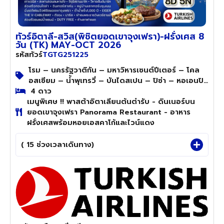
ทัวร์อิตาลี-สวิส(พิชิตยอดเขาจุงเฟรา)-ฝรั่งเศส 8
วัน (TK) MAY-OCT 2026
TGTG251225
รหัสทัวร์
โรม – นครรัฐวาติกัน – มหาวิหารเซนต์ปีเตอร์ – โคล
อสเซียม – น้ำพุเทรวี่ – บันไดสเปน – ปิซ่า – หอเอนปิ
ซ่า – เวนิส – สะพานถอนหายใจ – จัตุรัสซานมาร์โก –
4 ดาว
เมนูพิเศษ !! พาสต้าอิตาเลียนต้นตำรับ - ดินเนอร์บน
โบสถ์เซนต์มาร์ก
ยอดเขาจุงเฟรา Panorama Restaurant - อาหาร
ฝรั่งเศสพร้อมหอยเอสคาโก้และไวน์แดง
( 15 ช่วงเวลาเดินทาง)