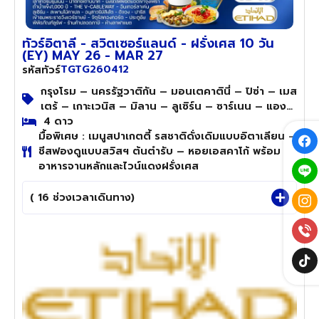
ทัวร์อิตาลี - สวิตเซอร์แลนด์ - ฝรั่งเศส 10 วัน
(EY) MAY 26 - MAR 27
TGTG260412
รหัสทัวร์
กรุงโรม – นครรัฐวาติกัน – มอนเตคาตินี่ – ปิซ่า – เมส
เตร้ – เกาะเวนิส – มิลาน – ลูเซิร์น – ซาร์เนน – แอง
เกลเบิร์ก – สแตน – เลาเทอร์บรุนเนน – อินเทอร์ลา
4 ดาว
มื้อพิเศษ : เมนูสปาเกตตี้ รสชาติดั่งเดิมแบบอิตาเลียน –
เก้น – ลูเซิร์น – ดีจอง – ปารีส
ชีสฟองดูแบบสวิสฯ ต้นตำรับ – หอยเอสคาโก้ พร้อม
อาหารจานหลักและไวน์แดงฝรั่งเศส
( 16 ช่วงเวลาเดินทาง)