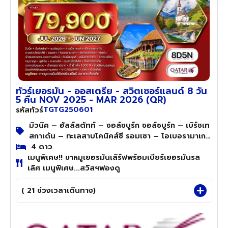
ทัวร์เยอรมัน - ออสเตรีย - สวิตเซอร์แลนด์ 8 วัน
5 คืน NOV 2025 - MAR 2026 (QR)
TGTG250601
รหัสทัวร์
มิวนิค – ฮัลล์สตัทท์ – ซอล์ซบูร์ก ซอล์ซบูร์ก – เบิร์ชเท
สกาเด้น – ทะเลสาบโคนิคส์ซี รอมเซา – โอเบอรามาเกา
– วิหารเอททอล – ฟุสเซ่น ฟุสเซ่น – เข้าชมปราสาท
4 ดาว
เมนูพิเศษ!! ขาหมูเยอรมันเสิร์ฟพร้อมเบียร์เยอรมันรส
นอยชวานสไตน์ อินซ์บรูกซ์ – ลิกเทนสไตน์ – กรุงวาดุส
เลิศ เมนูพิเศษ...สวิสฯฟองดู
– ลูเซิร์น – ชมเมือง อินเทอร์ลาเค่น – เลาเทอร์
บรุนเนน – น้ำตกชเตาบ์บาค - นั่งรถไฟพิชิตยอดเขา
จุงเฟรา ซูริค – น้ำตกไรน์ – สนามบินซูริค – โดฮา
( 21 ช่วงเวลาเดินทาง)