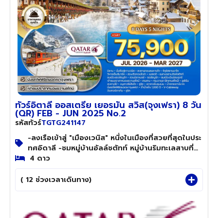
ทัวร์อิตาลี ออสเตรีย เยอรมัน สวิส(จุงเฟรา) 8 วัน
(QR) FEB - JUN 2025 No.2
TGTG241147
รหัสทัวร์
-ลงเรือเข้าสู่ "เมืองเวนิส" หนึ่งในเมืองที่สวยที่สุดในประ
ทศอิดาลี -ชมหมู่บ้านอัลล์ชตัทท์ หมู่บ้านริมทะเลสาบที่
สวยที่สุดในโลก -ชม"กรุงวาดุส" เมืองหลวงของประเทศ
4 ดาว
ลิกเตนสไตน์ -ชม"เมืองดูเซิร์น" LuCern เมืองที่นักท่อง
เที่ยวบันทึกภาพไว้มากที่สุด -ชมความสวยงามของน้ำตก
( 12 ช่วงเวลาเดินทาง)
ไรน์ น้ำตกที่สวยงามที่สุดในยุโรปกลาง -พิชิต"ยอดเขา
จุงเฟรา" ที่ได้ชื่อว่า "สถานีรถไฟที่สูงที่สุดใหยุโรป"