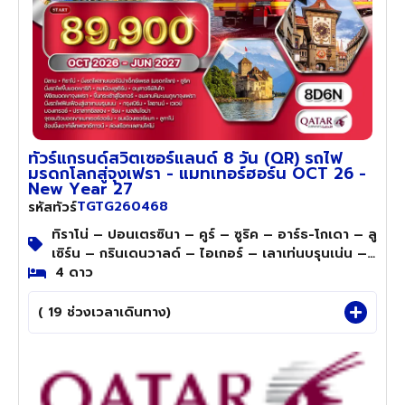
ทัวร์แกรนด์สวิตเซอร์แลนด์ 8 วัน (QR) รถไฟ
มรดกโลกสู่จุงเฟรา - แมทเทอร์ฮอร์น OCT 26 -
New Year 27
TGTG260468
รหัสทัวร์
ทิราโน่ – ปอนเตรซินา – คูร์ – ซูริค – อาร์ธ-โกเดา – ลู
เซิร์น – กรินเดนวาลด์ – ไอเกอร์ – เลาเท่นบรุนเน่น –
อินเทอร์ลาเก้น – เบิร์น – โลซานน์ – เวเวย์ – มองเท
4 ดาว
รอซ์ – ซียง – แทซ – เซอร์แมท – เบลลินโซน่า – ลูกา
โน่ – โคโม่
( 19 ช่วงเวลาเดินทาง)