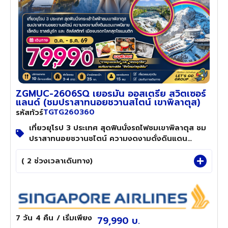
ZGMUC-2606SQ เยอรมัน ออสเตรีย สวิตเซอร์
แลนด์ (ชมปราสาทนอยชวานสไตน์ เขาพิลาตุส)
TGTG260360
รหัสทัวร์
เที่ยวยุโรป 3 ประเทศ สุดฟินนั่งรถไฟชมเขาพิลาตุส ชม
ปราสาทนอยชวานชไตน์ ความงดงามดั่งดินแดน
เทพนิยาย เช็คอิน ซาลซ์บูร์ก และ ฮัลล์สตัทท์ เมืองมกร
ดกโลกสุดโรแมนติก
( 2 ช่วงเวลาเดินทาง)
7 วัน
4 คืน
/ เริ่มเพียง
79,990 บ.