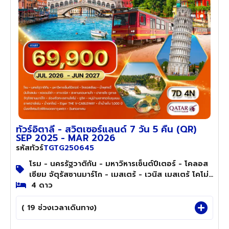
ทัวร์อิตาลี - สวิตเซอร์แลนด์ 7 วัน 5 คืน (QR)
SEP 2025 - MAR 2026
TGTG250645
รหัสทัวร์
โรม - นครรัฐวาติกัน - มหาวิหารเซ็นต์ปีเตอร์ - โคลอส
เซียม จัตุรัสซานมาร์โก - เมสเตร้ - เวนิส เมสเตร้ โคโม่
- ล่องเรือทะเลสาบโคโม่ - ซูริค ซูริค - หมู่บ้านเลาเทอร์
4 ดาว
บรุนเนน – นั่งรถไฟชมวิวพิชิตยอดเขาจุงเฟรา ชมเมือง
- ซาฟเฮาส์เซ่น - น้ำตกไรน์
( 19 ช่วงเวลาเดินทาง)