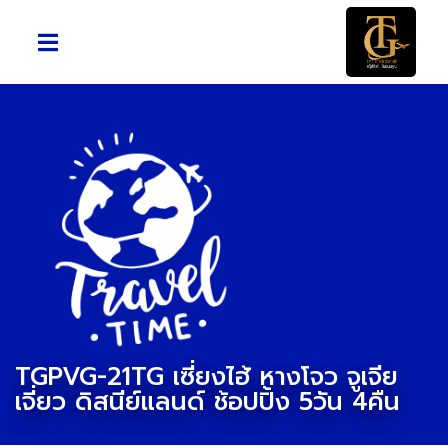
TGPVG-21TG เซี่ยงไฮ้ หางโจว จูเจีย
เจี่ยว ดิสนีย์แลนด์ ช้อปปิ้ง 5วัน 4คืน