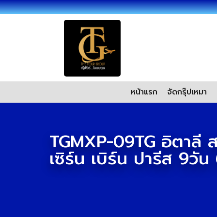
หน้าแรก
จัดกรุ๊ปเหมา
TGMXP-09TG อิตาลี สวิ
เซิร์น เบิร์น ปารีส 9วัน