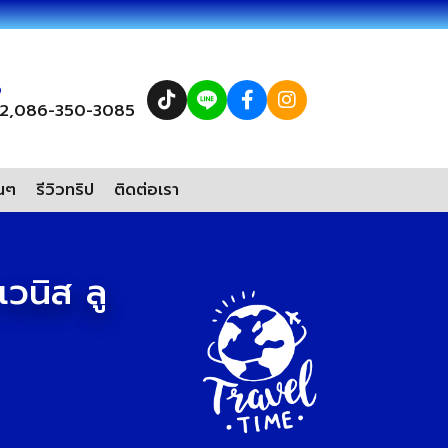
อ
2,
086-350-3085
่นๆ
รีวิวทริป
ติดต่อเรา
วนิส ลู