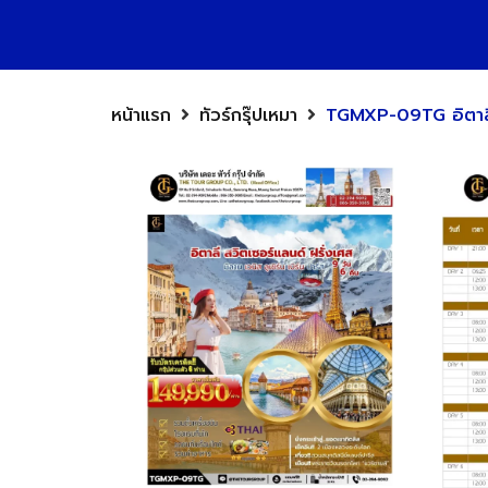
หน้าแรก
ทัวร์กรุ๊ปเหมา
TGMXP-09TG อิตาลี สว