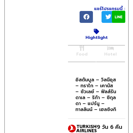
แชร์โปรแกรมนี้ :
Hightlight
Food
Hotel
อิสตันบูล – วิลนีอุส
– ทราไก – เคานัส
– ซัวเลย์ – ฟิลส์รัน
ดาเล – ริก้า – ซิกุล
ดา – แปร์นู –
ทาลลินน์ – เฮลซิงกิ
9 วัน
6 คืน