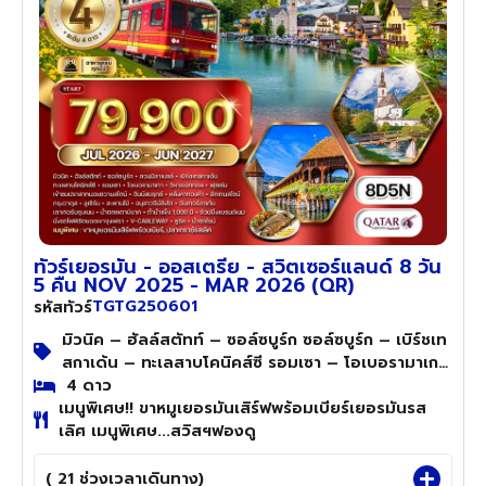
ทัวร์เยอรมัน - ออสเตรีย - สวิตเซอร์แลนด์ 8 วัน
5 คืน NOV 2025 - MAR 2026 (QR)
TGTG250601
รหัสทัวร์
มิวนิค – ฮัลล์สตัทท์ – ซอล์ซบูร์ก ซอล์ซบูร์ก – เบิร์ชเท
สกาเด้น – ทะเลสาบโคนิคส์ซี รอมเซา – โอเบอรามาเกา
– วิหารเอททอล – ฟุสเซ่น ฟุสเซ่น – เข้าชมปราสาท
4 ดาว
เมนูพิเศษ!! ขาหมูเยอรมันเสิร์ฟพร้อมเบียร์เยอรมันรส
นอยชวานสไตน์ อินซ์บรูกซ์ – ลิกเทนสไตน์ – กรุงวาดุส
เลิศ เมนูพิเศษ...สวิสฯฟองดู
– ลูเซิร์น – ชมเมือง อินเทอร์ลาเค่น – เลาเทอร์
บรุนเนน – น้ำตกชเตาบ์บาค - นั่งรถไฟพิชิตยอดเขา
จุงเฟรา ซูริค – น้ำตกไรน์ – สนามบินซูริค – โดฮา
( 21 ช่วงเวลาเดินทาง)