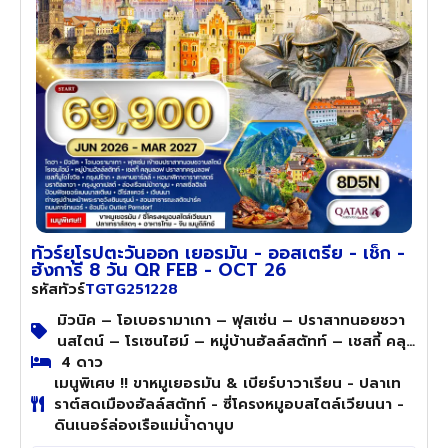
ทัวร์ยุโรปตะวันออก เยอรมัน - ออสเตรีย - เช็ก -
ฮังการี 8 วัน QR FEB - OCT 26
TGTG251228
รหัสทัวร์
มิวนิค – โอเบอรามาเกา – ฟุสเซ่น – ปราสาทนอยชวา
นสไตน์ – โรเซนไฮม์ – หมู่บ้านฮัลล์สตัทท์ – เชสกี้ คลุม
ลอฟ – ปราสาทครุมลอฟ – เชสกี้บูโดโจวิช – กรุงปราก
4 ดาว
เมนูพิเศษ !! ขาหมูเยอรมัน & เบียร์บาวาเรียน - ปลาเท
ราต์สดเมืองฮัลล์สตัทท์ - ซี่โครงหมูอบสไตล์เวียนนา -
ดินเนอร์ล่องเรือแม่น้ำดานูบ