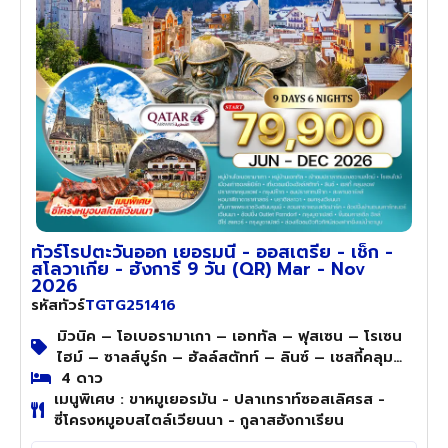
ทัวร์โรปตะวันออก เยอรมนี - ออสเตรีย - เช็ก -
สโลวาเกีย - ฮังการี 9 วัน (QR) Mar - Nov
2026
TGTG251416
รหัสทัวร์
มิวนิค – โอเบอรามาเกา – เอททัล – ฟุสเซน – โรเซน
ไฮม์ – ซาลส์บูร์ก – ฮัลล์สตัทท์ – ลินซ์ – เชสกี้คลุม
ลอฟ – ปร๊าก – บราติสลาวา – เวียนนา – บูดาเปสต์
4 ดาว
เมนูพิเศษ : ขาหมูเยอรมัน - ปลาเทราท์ซอสเลิศรส -
ซี่โครงหมูอบสไตล์เวียนนา - กูลาสฮังกาเรียน