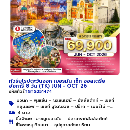
ทัวร์ยุโรปตะวันออก เยอรมัน เช็ก ออสเตรีย
ฮังการี 8 วัน (TK) JUN - OCT 26
TGTG251474
รหัสทัวร์
มิวนิค – ฟุสเซ่น – โรเซนไฮม์ – ฮัลล์สตัทท์ – เชสกี้
คลุมลอฟ – เชสกี้ บูโดโยวิซ – ปร๊าก – เบอร์โน่ –
เวียนนา – บราติสลาวา – บูดาเปสต์
4 ดาว
มื้อพิเศษ : ขาหมูเยอรมัน – ปลาเทราท์ฮัลล์สตัทท์ –
ซี่โครงหมูเวียนนา – ซุปกูลาสฮังกาเรียน