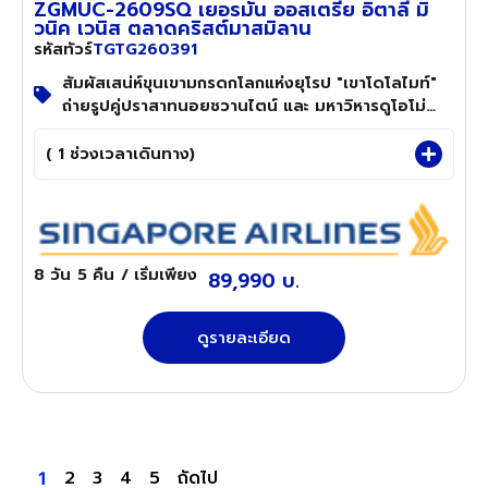
ZGMUC-2609SQ เยอรมัน ออสเตรีย อิตาลี มิ
วนิค เวนิส ตลาดคริสต์มาสมิลาน
TGTG260391
รหัสทัวร์
สัมผัสเสน่ห์ขุนเขามกรดกโลกแห่งยุโรป "เขาโดโลไมท์"
ถ่ายรูปคู่ปราสาทนอยชวานไตน์ และ มหาวิหารดูโอโม่
Check-In ตลาดครสต์มาสสุดโรแมนติก ณ มิลาน
( 1 ช่วงเวลาเดินทาง)
8 วัน
5 คืน
/ เริ่มเพียง
89,990 บ.
ดูรายละเอียด
2
3
4
5
ถัดไป
1