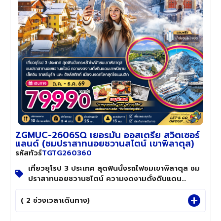
ZGMUC-2606SQ เยอรมัน ออสเตรีย สวิตเซอร์
แลนด์ (ชมปราสาทนอยชวานสไตน์ เขาพิลาตุส)
TGTG260360
รหัสทัวร์
เที่ยวยุโรป 3 ประเทศ สุดฟินนั่งรถไฟชมเขาพิลาตุส ชม
ปราสาทนอยชวานชไตน์ ความงดงามดั่งดินแดน
เทพนิยาย เช็คอิน ซาลซ์บูร์ก และ ฮัลล์สตัทท์ เมืองมกร
ดกโลกสุดโรแมนติก
( 2 ช่วงเวลาเดินทาง)