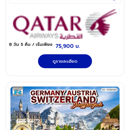
ไรน์ น้ำตกที่สวยงามที่สุดในยุโรปกลาง -พิชิต"ยอดเขา
จุงเฟรา" ที่ได้ชื่อว่า "สถานีรถไฟที่สูงที่สุดใหยุโรป"
8 วัน
5 คืน
/ เริ่มเพียง
75,900 บ.
ดูรายละเอียด