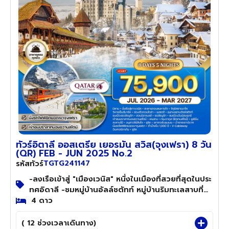
ทัวร์อิตาลี ออสเตรีย เยอรมัน สวิส(จุงเฟรา) 8 วัน
(QR) FEB - JUN 2025 No.2
TGTG241147
รหัสทัวร์
-ลงเรือเข้าสู่ "เมืองเวนิส" หนึ่งในเมืองที่สวยที่สุดในประ
ทศอิดาลี -ชมหมู่บ้านอัลล์ชตัทท์ หมู่บ้านริมทะเลสาบที่
สวยที่สุดในโลก -ชม"กรุงวาดุส" เมืองหลวงของประเทศ
4 ดาว
ลิกเตนสไตน์ -ชม"เมืองดูเซิร์น" LuCern เมืองที่นักท่อง
เที่ยวบันทึกภาพไว้มากที่สุด -ชมความสวยงามของน้ำตก
( 12 ช่วงเวลาเดินทาง)